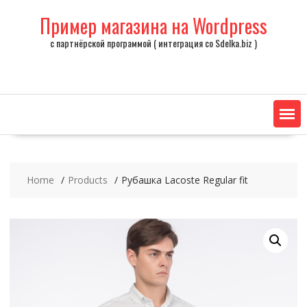
Skip
Пример магазина на Wordpress
to
content
с партнёрской программой ( интеграция со Sdelka.biz )
Home
Products
Рубашка Lacoste Regular fit