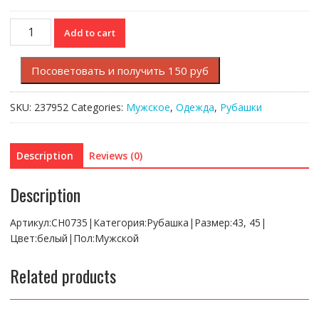
Рубашка
Add to cart
Lacoste
Regular
Посоветовать и получить 150 руб
fit
quantity
SKU:
237952
Categories:
Мужское
,
Одежда
,
Рубашки
Description
Reviews (0)
Description
Артикул:CH0735|Категория:Рубашка|Размер:43, 45|
Цвет:белый|Пол:Мужской
Related products