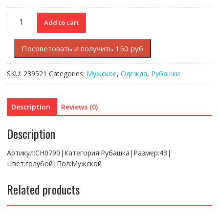
Рубашка
Add to cart
Lacoste
Regular
Посоветовать и получить 150 руб
fit
quantity
SKU:
239521
Categories:
Мужское
,
Одежда
,
Рубашки
Description
Reviews (0)
Description
Артикул:CH0790|Категория:Рубашка|Размер:43|
Цвет:голубой|Пол:Мужской
Related products