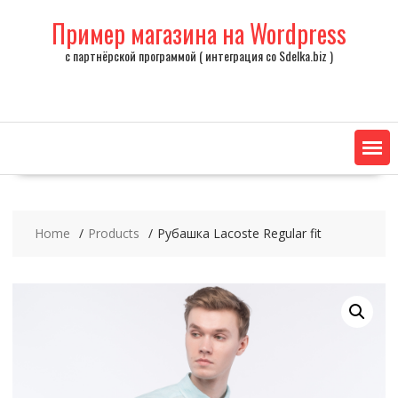
Skip
Пример магазина на Wordpress
to
content
с партнёрской программой ( интеграция со Sdelka.biz )
Home
Products
Рубашка Lacoste Regular fit