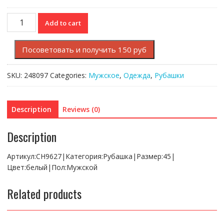
Рубашка
Add to cart
Lacoste
Slim
Посоветовать и получить 150 руб
fit
quantity
SKU:
248097
Categories:
Мужское
,
Одежда
,
Рубашки
Description
Reviews (0)
Description
Артикул:CH9627|Категория:Рубашка|Размер:45|
Цвет:белый|Пол:Мужской
Related products