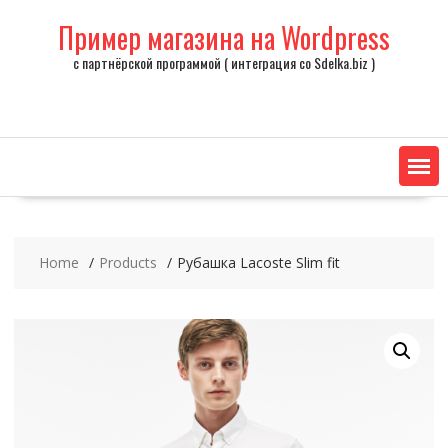
Skip
Пример магазина на Wordpress
to
content
с партнёрской программой ( интеграция со Sdelka.biz )
Home
Products
Рубашка Lacoste Slim fit