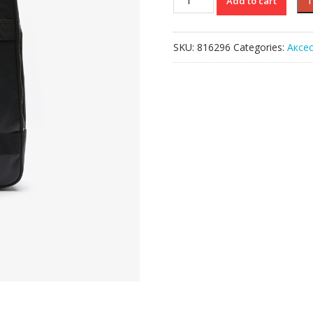
Add to cart
Lacoste
L.12.12
CUIR
SKU:
816296
Categories:
Аксе
ANIMATION
quantity