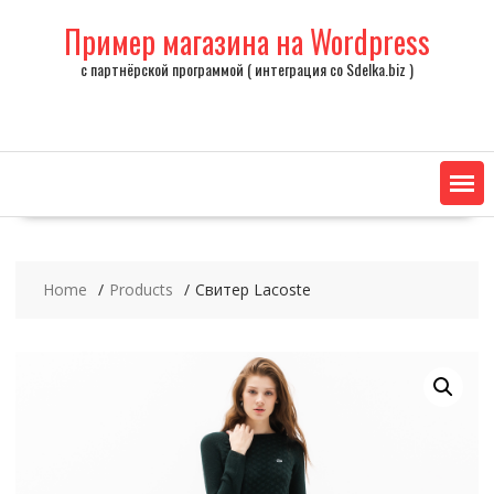
Skip
Пример магазина на Wordpress
to
content
с партнёрской программой ( интеграция со Sdelka.biz )
Home
Products
Свитер Lacoste