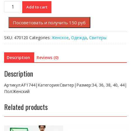
Свитер
Add to cart
Lacoste
quantity
Посоветовать и получить 150 руб
SKU:
470120
Categories:
Женское
,
Одежда
,
Свитеры
Description
Reviews (0)
Description
Артикул:AF1744|Категория:Свитер|Размер:34, 36, 38, 40, 44|
Пол:Женский
Related products