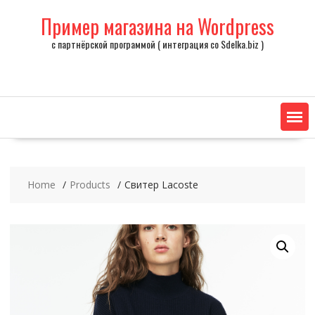
Skip
Пример магазина на Wordpress
to
content
с партнёрской программой ( интеграция со Sdelka.biz )
Home
Products
Свитер Lacoste