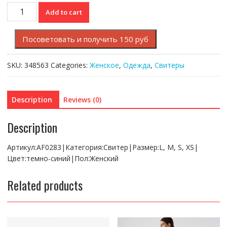
Свитер
Add to cart
Lacoste
quantity
Посоветовать и получить 150 руб
SKU:
348563
Categories:
Женское
,
Одежда
,
Свитеры
Description
Reviews (0)
Description
Артикул:AF0283|Категория:Свитер|Размер:L, M, S, XS|
Цвет:темно-синий|Пол:Женский
Related products