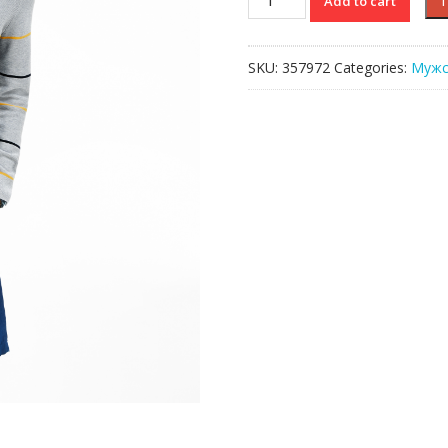
Add to cart
Lacoste
quantity
SKU:
357972
Categories:
Мужс