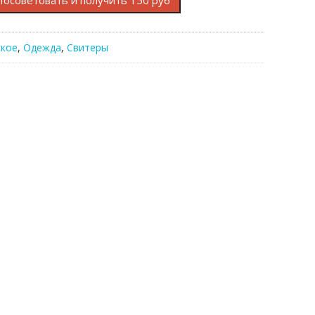
Посоветовать и получить 150 руб
кое
,
Одежда
,
Свитеры