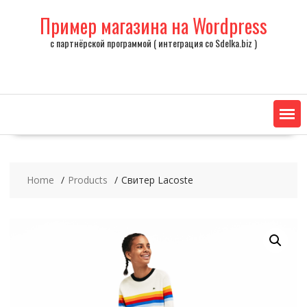
Skip
Пример магазина на Wordpress
to
content
с партнёрской программой ( интеграция со Sdelka.biz )
Home
Products
Свитер Lacoste