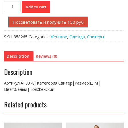
Свитер
Add to cart
Lacoste
quantity
Посоветовать и получить 150 руб
SKU:
358265
Categories:
Женское
,
Одежда
,
Свитеры
Description
Reviews (0)
Description
Артикул:AF3378|Категория:Свитер|Размер:L, M|
Цвет:белый|Пол:Женский
Related products