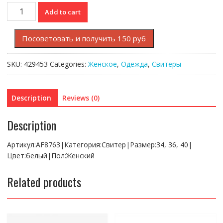
Свитер
Add to cart
Lacoste
quantity
Посоветовать и получить 150 руб
SKU:
429453
Categories:
Женское
,
Одежда
,
Свитеры
Description
Reviews (0)
Description
Артикул:AF8763|Категория:Свитер|Размер:34, 36, 40|
Цвет:белый|Пол:Женский
Related products