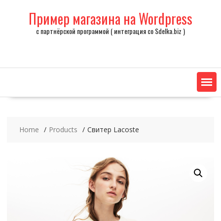
Skip
Пример магазина на Wordpress
to
content
с партнёрской программой ( интеграция со Sdelka.biz )
Home
Products
Свитер Lacoste