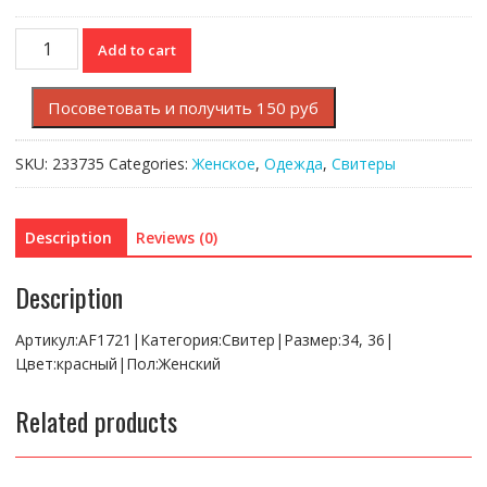
Свитер
Add to cart
Lacoste
quantity
Посоветовать и получить 150 руб
SKU:
233735
Categories:
Женское
,
Одежда
,
Свитеры
Description
Reviews (0)
Description
Артикул:AF1721|Категория:Свитер|Размер:34, 36|
Цвет:красный|Пол:Женский
Related products