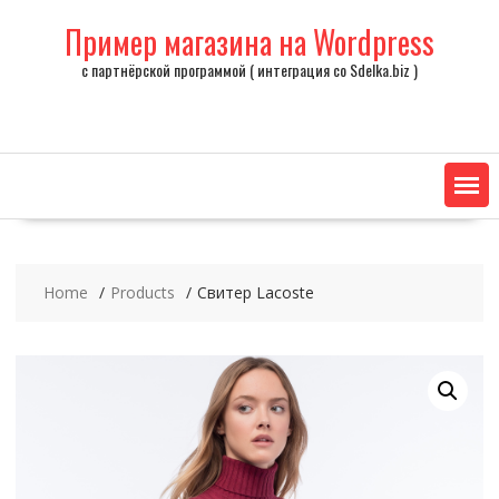
Skip
Пример магазина на Wordpress
to
content
с партнёрской программой ( интеграция со Sdelka.biz )
Home
Products
Свитер Lacoste