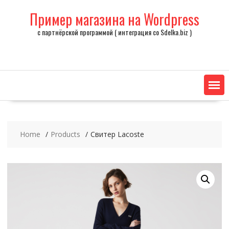
Skip
Пример магазина на Wordpress
to
content
с партнёрской программой ( интеграция со Sdelka.biz )
Home
Products
Свитер Lacoste