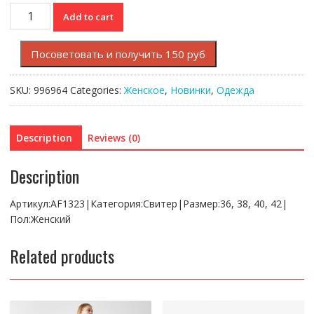
Свитер
Add to cart
Lacoste
quantity
Посоветовать и получить 150 руб
SKU:
996964
Categories:
Женское
,
Новинки
,
Одежда
Description
Reviews (0)
Description
Артикул:AF1323|Категория:Свитер|Размер:36, 38, 40, 42|
Пол:Женский
Related products