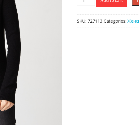
Add to cart
Lacoste
quantity
SKU:
727113
Categories:
Женс