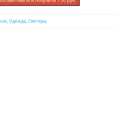
Посоветовать и получить 150 руб
кое
,
Одежда
,
Свитеры