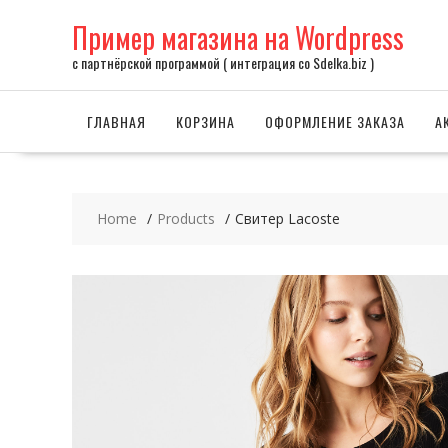
Skip
Пример магазина на Wordpress
to
content
с партнёрской программой ( интеграция со Sdelka.biz )
ГЛАВНАЯ
КОРЗИНА
ОФОРМЛЕНИЕ ЗАКАЗА
А
Home
Products
Свитер Lacoste