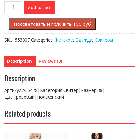
Свитер
Add to cart
Lacoste
quantity
Посоветовать и получить 150 руб
SKU:
553807
Categories:
Женское
,
Одежда
,
Свитеры
Description
Reviews (0)
Description
Артикул:AF5478|Категория:Свитер|Размер:38|
Цвет:розовый|Пол:Женский
Related products