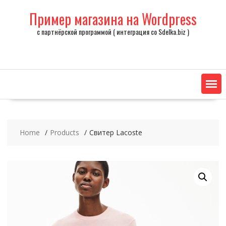
Skip
Пример магазина на Wordpress
to
content
с партнёрской программой ( интеграция со Sdelka.biz )
Home
Products
Свитер Lacoste