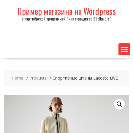
Skip
Пример магазина на Wordpress
to
content
с партнёрской программой ( интеграция со Sdelka.biz )
Home
Products
Спортивные штаны Lacoste L!VE