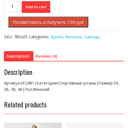
Спортивные
Add to cart
штаны
Lacoste
Посоветовать и получить 150 руб
L!VE
quantity
SKU:
780425
Categories:
Брюки
,
Женское
,
Одежда
Description
Reviews (0)
Description
Артикул:XF2481|Категория:Спортивные штаны|Размер:34,
36, 38, 40|Пол:Женский
Related products