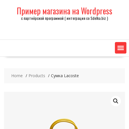
Skip
Пример магазина на Wordpress
to
content
с партнёрской программой ( интеграция со Sdelka.biz )
Home
Products
Сумка Lacoste