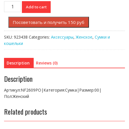
Сумка
Add to cart
Lacoste
quantity
Посоветовать и получить 150 руб
SKU:
923438
Categories:
Аксессуары
,
Женское
,
Сумки и
кошельки
Description
Reviews (0)
Description
Артикул:NF2609PO|Категория:Сумка|Размер:00|
Пол:Женский
Related products