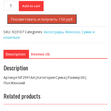
Сумка
Add to cart
Lacoste
ANNA
Посоветовать и получить 150 руб
quantity
SKU:
923107
Categories:
Аксессуары
,
Женское
,
Сумки и
кошельки
Description
Reviews (0)
Description
Артикул:NF2991AA|Категория:Сумка|Размер:00|
Пол:Женский
Related products