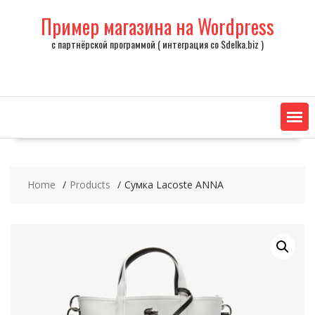
Skip
Пример магазина на Wordpress
to
content
с партнёрской программой ( интеграция со Sdelka.biz )
Home
Products
Сумка Lacoste ANNA