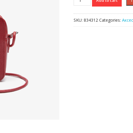
Add to cart
Lacoste
CHANTACO
quantity
SKU:
834312
Categories:
Аксе