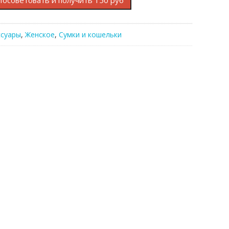
Посоветовать и получить 150 руб
ссуары
,
Женское
,
Сумки и кошельки