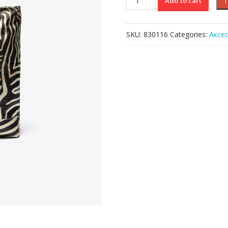
Add to cart
Lacoste
HOLIDAY
COLLECTOR
SKU:
830116
Categories:
Аксе
quantity