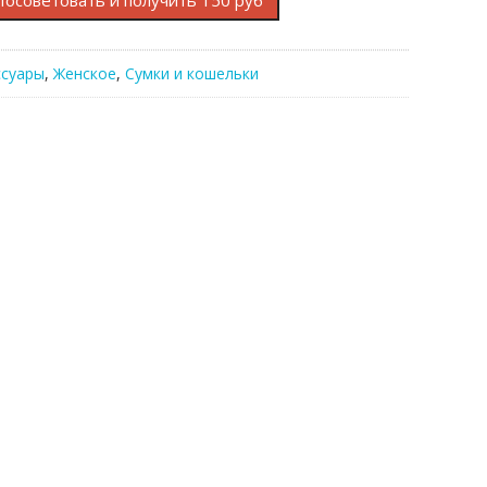
Посоветовать и получить 150 руб
ссуары
,
Женское
,
Сумки и кошельки