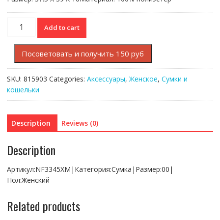
Сумка
Add to cart
Lacoste
HOLIDAY
Посоветовать и получить 150 руб
COLLECTOR
quantity
SKU:
815903
Categories:
Аксессуары
,
Женское
,
Сумки и
кошельки
Description
Reviews (0)
Description
Артикул:NF3345XM|Категория:Сумка|Размер:00|
Пол:Женский
Related products