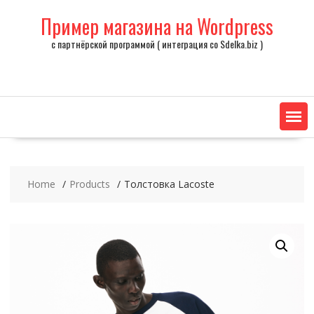
Skip
Пример магазина на Wordpress
to
content
с партнёрской программой ( интеграция со Sdelka.biz )
Home
Products
Толстовка Lacoste