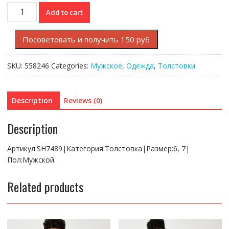
Толстовка
Add to cart
Lacoste
quantity
Посоветовать и получить 150 руб
SKU:
558246
Categories:
Мужское
,
Одежда
,
Толстовки
Description
Reviews (0)
Description
Артикул:SH7489|Категория:Толстовка|Размер:6, 7|
Пол:Мужской
Related products