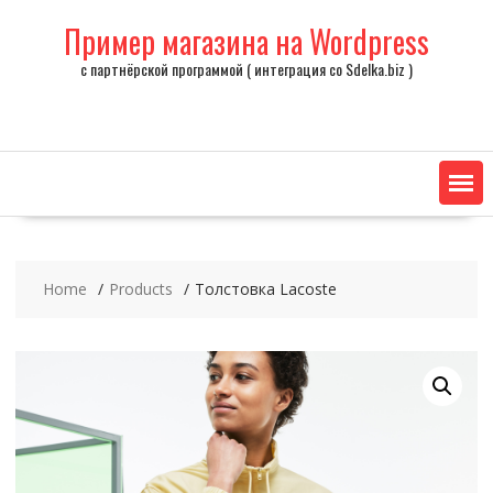
Skip
Пример магазина на Wordpress
to
content
с партнёрской программой ( интеграция со Sdelka.biz )
Home
Products
Толстовка Lacoste