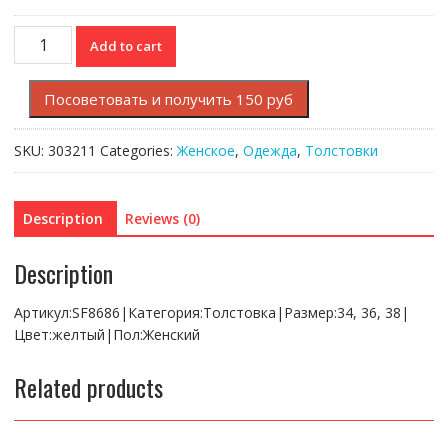
Толстовка
Add to cart
Lacoste
quantity
Посоветовать и получить 150 руб
SKU:
303211
Categories:
Женское
,
Одежда
,
Толстовки
Description
Reviews (0)
Description
Артикул:SF8686|Категория:Толстовка|Размер:34, 36, 38|
Цвет:желтый|Пол:Женский
Related products