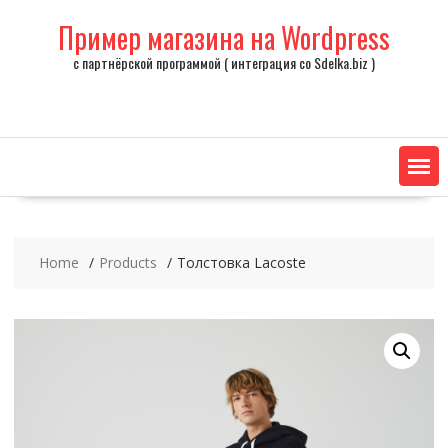
Skip
Пример магазина на Wordpress
to
content
с партнёрской программой ( интеграция со Sdelka.biz )
Home
Products
Толстовка Lacoste