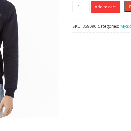
Толстовка
Add to cart
Lacoste
quantity
SKU:
358090
Categories:
Мужс