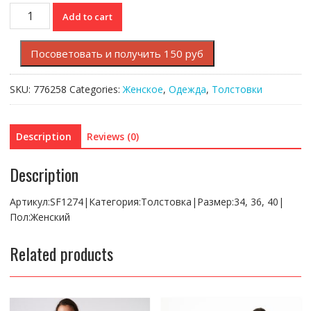
Толстовка
Add to cart
Lacoste
L!VE
Посоветовать и получить 150 руб
quantity
SKU:
776258
Categories:
Женское
,
Одежда
,
Толстовки
Description
Reviews (0)
Description
Артикул:SF1274|Категория:Толстовка|Размер:34, 36, 40|
Пол:Женский
Related products