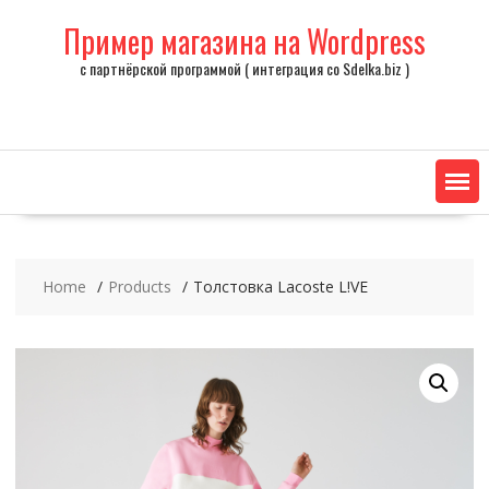
Skip
Пример магазина на Wordpress
to
content
с партнёрской программой ( интеграция со Sdelka.biz )
Home
Products
Толстовка Lacoste L!VE