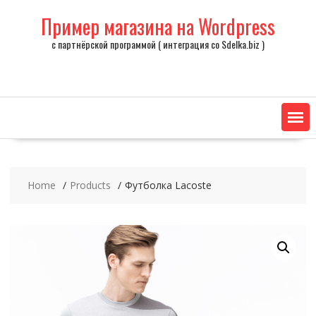
Skip
Пример магазина на Wordpress
to
content
с партнёрской программой ( интеграция со Sdelka.biz )
Home
Products
Футболка Lacoste