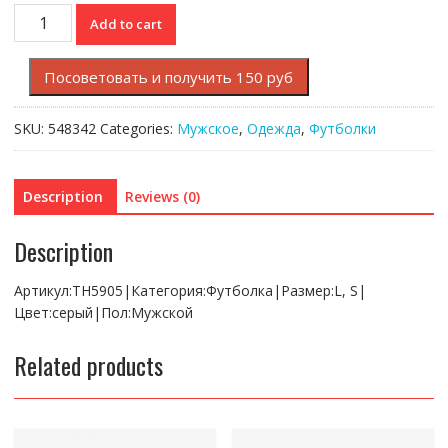
Футболка
Add to cart
Lacoste
quantity
Посоветовать и получить 150 руб
SKU:
548342
Categories:
Мужское
,
Одежда
,
Футболки
Description
Reviews (0)
Description
Артикул:TH5905|Категория:Футболка|Размер:L, S|
Цвет:серый|Пол:Мужской
Related products