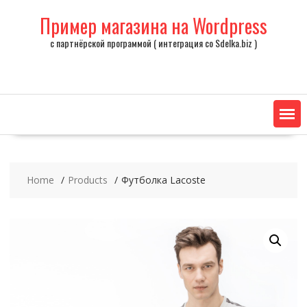
Skip
Пример магазина на Wordpress
to
content
с партнёрской программой ( интеграция со Sdelka.biz )
Home
Products
Футболка Lacoste