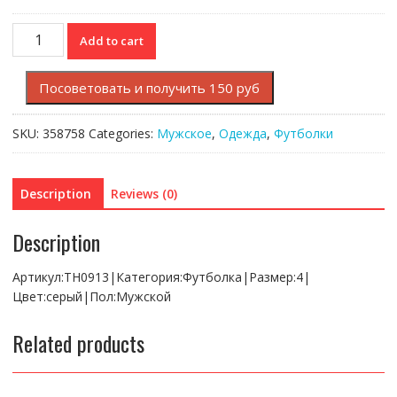
Футболка
Add to cart
Lacoste
quantity
Посоветовать и получить 150 руб
SKU:
358758
Categories:
Мужское
,
Одежда
,
Футболки
Description
Reviews (0)
Description
Артикул:TH0913|Категория:Футболка|Размер:4|
Цвет:серый|Пол:Мужской
Related products