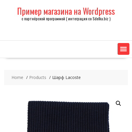
Skip
Пример магазина на Wordpress
to
content
с партнёрской программой ( интеграция со Sdelka.biz )
Home
Products
Шарф Lacoste