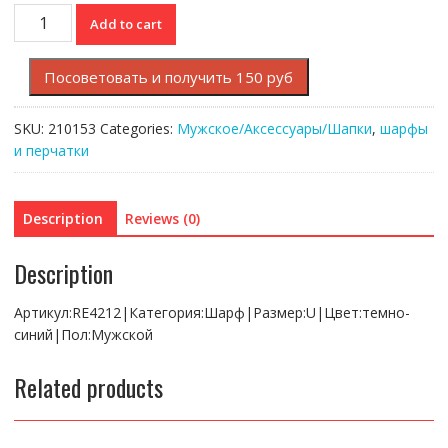
Шарф
Add to cart
Lacoste
quantity
Посоветовать и получить 150 руб
SKU:
210153
Categories:
Мужское/Аксессуары/Шапки
,
шарфы
и перчатки
Description
Reviews (0)
Description
Артикул:RE4212|Категория:Шарф|Размер:U|Цвет:темно-
синий|Пол:Мужской
Related products