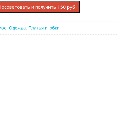
Посоветовать и получить 150 руб
кое
,
Одежда
,
Платья и юбки