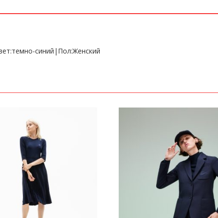
Цвет:темно-синий|Пол:Женский