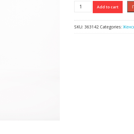
Юбка
Add to cart
Lacoste
quantity
SKU:
363142
Categories:
Женс