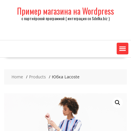
Skip
Пример магазина на Wordpress
to
content
с партнёрской программой ( интеграция со Sdelka.biz )
Home
Products
Юбка Lacoste