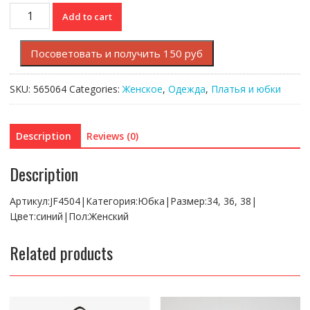
Юбка
Add to cart
Lacoste
quantity
Посоветовать и получить 150 руб
SKU:
565064
Categories:
Женское
,
Одежда
,
Платья и юбки
Description
Reviews (0)
Description
Артикул:JF4504|Категория:Юбка|Размер:34, 36, 38|
Цвет:синий|Пол:Женский
Related products