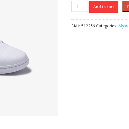
CARNABY
Add to cart
EVO
TRI1
SMA
SKU:
512256
Categories:
Мужс
quantity