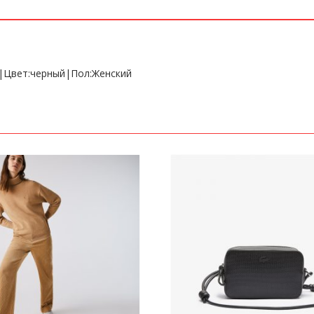
5|Цвет:черный|Пол:Женский