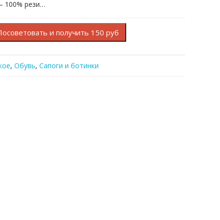
— 100% рези…
Посоветовать и получить 150 руб
кое
,
Обувь
,
Сапоги и ботинки