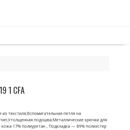
19 1 CFA
и из текстиля;Вспомигательная петля на
отип;Утолщенная подошва;Металлические крючки для
 кожа 17% полиуретан , Подкладка — 89% полиэстер