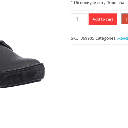
11% полиуретан , Подошва 
EXPLORATEUR
Add to cart
HI
319
1
SKU:
369905
Categories:
Женс
CFA
quantity