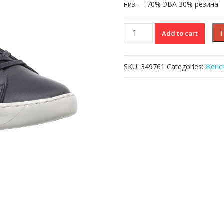
низ — 70% ЭВА 30% резина
EYYLA
Add to cart
CHUKKA
318
2
SKU:
349761
Categories:
Женс
quantity