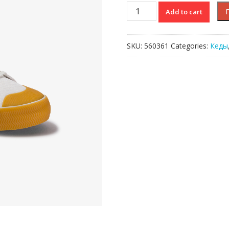
GRIPSHOT
Add to cart
120
6
CMA
SKU:
560361
Categories:
Кеды
quantity