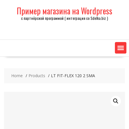
Skip
Пример магазина на Wordpress
to
content
с партнёрской программой ( интеграция со Sdelka.biz )
Home
Products
LT FIT-FLEX 120 2 SMA