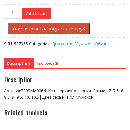
LT
Add to cart
FIT-
FLEX
Посоветовать и получить 150 руб
120
2
SMA
SKU:
527965
Categories:
Кроссовки
,
Мужское
,
Обувь
quantity
Description
Reviews (0)
Description
Артикул:739SMA0064|Категория:Кроссовки|Размер:7, 7.5, 8,
8.5, 9, 9.5, 10, 10.5|Цвет:серый|Пол:Мужской
Related products