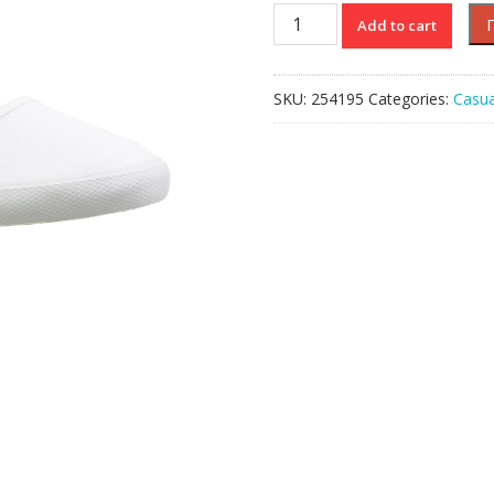
MARTHE
Add to cart
BL
1
quantity
SKU:
254195
Categories:
Casua