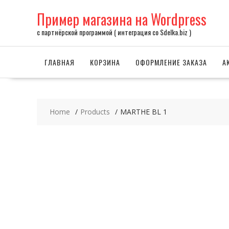
Skip
Пример магазина на Wordpress
to
content
с партнёрской программой ( интеграция со Sdelka.biz )
ГЛАВНАЯ
КОРЗИНА
ОФОРМЛЕНИЕ ЗАКАЗА
А
Home
Products
MARTHE BL 1