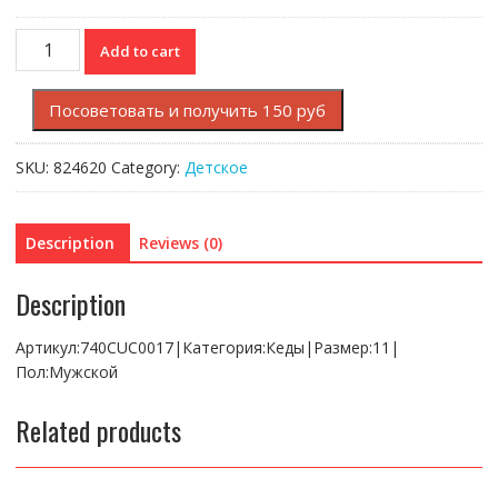
SIDELINE
Add to cart
0320
1
Посоветовать и получить 150 руб
CUC
quantity
SKU:
824620
Category:
Детское
Description
Reviews (0)
Description
Артикул:740CUC0017|Категория:Кеды|Размер:11|
Пол:Мужской
Related products